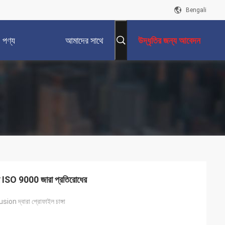
Bengali
পণ্য
আমাদের সাথে
উদ্ধৃতির জন্য আবেদন
যোগাযোগ করুন
উব ISO 9000 জারা প্রতিরোধের
ion দ্বারা প্রোফাইল চাঙ্গা