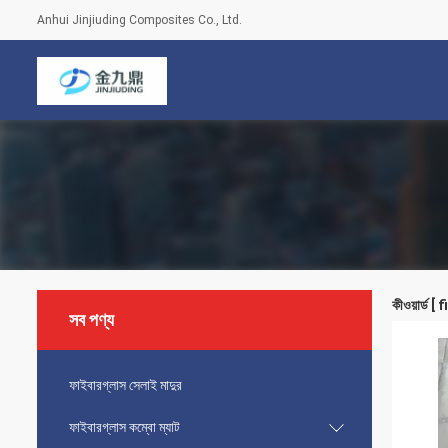
Anhui Jinjiuding Composites Co., Ltd.
কীওয়ার্ড 
সব পণ্য
ফাইবারগ্লাস সেলাই মাদুর
ফাইবারগ্লাস কম্বো ম্যাট