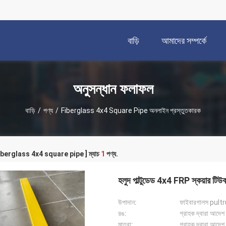
বাড়ি
আমাদের সম্পর্কে
অনুসন্ধান ফলাফল
বাড়ি
/
পণ্য
/
Fiberglass 4x4 Square Pipe অনলাইন প্রস্তুতকারক
[ fiberglass 4x4 square pipe ] ম্যাচ
1
পণ্য.
হলুদ পাল্টুডেড 4x4 FRP স্কয়ার টি
উপাদান:
ফাইবারগালস pultrus
রঙ:
গ্রাহক দ্বারা আদেশ
মাত্রা:
গ্রাহক দ্বারা আদেশ