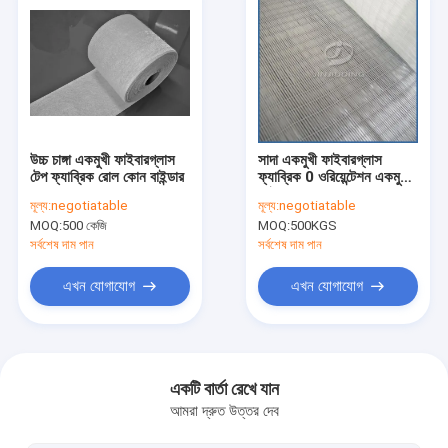
উচ্চ চাঙ্গা একমুখী ফাইবারগ্লাস
সাদা একমুখী ফাইবারগ্লাস
টেপ ফ্যাব্রিক রোল কোন বাইন্ডার
ফ্যাব্রিক 0 ওরিয়েন্টেশন একমুখী
ফাইবারগ্লাস কাপড়
মূল্য:
negotiatable
মূল্য:
negotiatable
MOQ:
500 কেজি
MOQ:
500KGS
সর্বশেষ দাম পান
সর্বশেষ দাম পান
এখন যোগাযোগ
এখন যোগাযোগ
বাড়ি
পণ্য
একটি বার্তা রেখে যান
আমরা দ্রুত উত্তর দেব
আমাদের সম্পর্কে