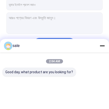
কারখানা ভ্রমণ
মান নিয়ন্ত্রণ
আমাদের সাথে যোগাযোগ
উদ্ধৃতির জন্য আবেদন
চালিয়ে
sale
ফাইবারগ্লাস সেলাই মাদুর
2:04 AM
আমাদের বিভাগসমূহ
ফাইবারগ্লাস কম্বো ম্যাট
Good day, what product are you looking for?
গ্লাস ফাইবার একমুখী কাপড়
ফাইবারগ্লাস বায়ক্সিয়াল ফ্যাব্রিক
মাল্টি-অক্সিয়াল কাপড়
ফাইবারগ্লাস সেলাই মাদুর
ফাইবারগ্লাস কম্বো ম্যাট
গ্লাস ফাইবার একমুখী 