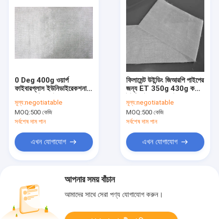
0 Deg 400g ওয়ার্প
ফিলামেন্ট উইন্ডিং জিআরপি পাইপের
ফাইবারগ্লাস ইউনিডাইরেকশনাল
জন্য ET 350g 430g কম্বো
কম্বো ম্যাট প্লেইন বোনা
ইউনিডাইরেশনাল ফাইবারগ্লাস
মূল্য:
negotiatable
মূল্য:
negotiatable
ফ্যাব্রিক
MOQ:
500 কেজি
MOQ:
500 কেজি
সর্বশেষ দাম পান
সর্বশেষ দাম পান
এখন যোগাযোগ
এখন যোগাযোগ
আপনার সময় বাঁচান
আমাদের সাথে সেরা পণ্য যোগাযোগ করুন।