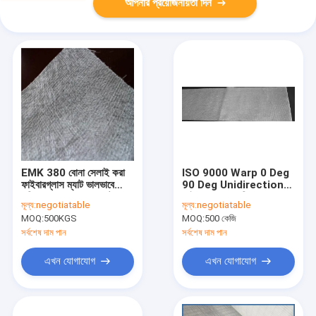
আপনার প্রয়োজনীয়তা দিন
EMK 380 বোনা সেলাই করা
ISO 9000 Warp 0 Deg
ফাইবারগ্লাস ম্যাট ভালভাবে
90 Deg Unidirectional
ছড়িয়ে পড়া সহজে স্যাচুরেটেড
ফাইবারগ্লাস ফ্যাব্রিক বুনন
মূল্য:
negotiatable
মূল্য:
negotiatable
2600mm
MOQ:
500KGS
MOQ:
500 কেজি
সর্বশেষ দাম পান
সর্বশেষ দাম পান
এখন যোগাযোগ
এখন যোগাযোগ