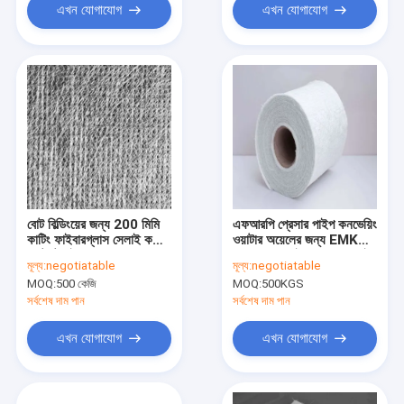
এখন যোগাযোগ
এখন যোগাযোগ
বোট বিল্ডিংয়ের জন্য 200 মিমি
এফআরপি প্রেসার পাইপ কনভেয়িং
কাটিং ফাইবারগ্লাস সেলাই কম্বো
ওয়াটার অয়েলের জন্য EMK
ম্যাট টেপ ই গ্লাস
450 বোনা ফাইবারগ্লাস সেলাই
মূল্য:
negotiatable
মূল্য:
negotiatable
করা ম্যাট
MOQ:
500 কেজি
MOQ:
500KGS
সর্বশেষ দাম পান
সর্বশেষ দাম পান
এখন যোগাযোগ
এখন যোগাযোগ