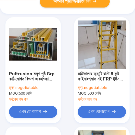
আপনার প্রয়োজনীয়তা দিন
Pultrusion মসৃণ পৃষ্ঠ Grp
মাল্টিকালার অ্যান্টি রাস্ট 8 ফুট
কাঠামোগত বিভাগ আবহাওয়া
ফাইবারগ্লাস মই FRP টুইন
প্রতিরোধী
স্টেপ সিঁড়ি নির্মাণের জন্য
মূল্য:
negotiatable
মূল্য:
negotiatable
MOQ:
500 কেজি
MOQ:
500 কেজি
সর্বশেষ দাম পান
সর্বশেষ দাম পান
এখন যোগাযোগ
এখন যোগাযোগ