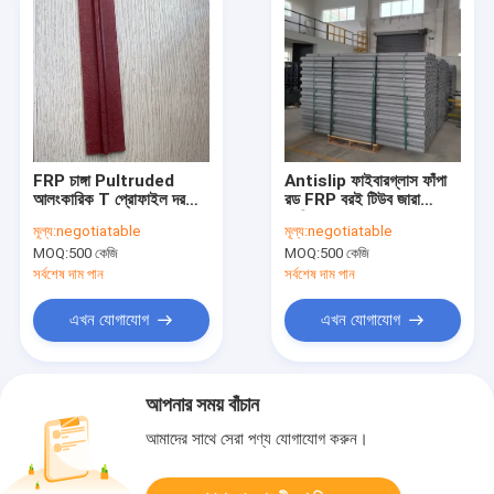
FRP চাঙ্গা Pultruded
Antislip ফাইবারগ্লাস ফাঁপা
আলংকারিক T প্রোফাইল দরজা
রড FRP বরই টিউব জারা
জন্য ISO 9000
প্রতিরোধের
মূল্য:
negotiatable
মূল্য:
negotiatable
MOQ:
500 কেজি
MOQ:
500 কেজি
সর্বশেষ দাম পান
সর্বশেষ দাম পান
এখন যোগাযোগ
এখন যোগাযোগ
আপনার সময় বাঁচান
আমাদের সাথে সেরা পণ্য যোগাযোগ করুন।