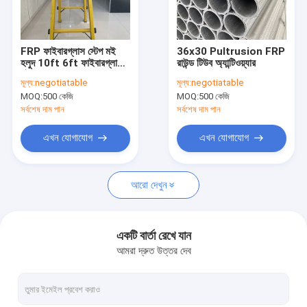
কারখানা ভ্রমণ
মান নিয়ন্ত্রণ
FRP ফাইবারগ্লাস স্টেপ মই
36x30 Pultrusion FRP
হলুদ 10ft 6ft ফাইবারগ্লাস
রাউন্ড টিউব অ্যান্টিওয়্যার
আমাদের সাথে যোগাযোগ
মই
মূল্য:
negotiatable
মূল্য:
negotiatable
MOQ:
500 কেজি
MOQ:
500 কেজি
উদ্ধৃতির জন্য আবেদন
সর্বশেষ দাম পান
সর্বশেষ দাম পান
এখন যোগাযোগ
এখন যোগাযোগ
ফাইবারগ্লাস সেলাই মাদুর
আরো দেখুন
ফাইবারগ্লাস কম্বো ম্যাট
গ্লাস ফাইবার একমুখী কাপড়
একটি বার্তা রেখে যান
আমরা দ্রুত উত্তর দেব
ফাইবারগ্লাস বায়ক্সিয়াল ফ্যাব্রিক
মাল্টি-অক্সিয়াল কাপড়