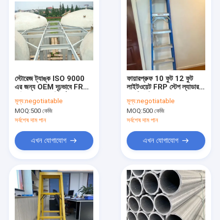
স্টোরেজ ট্যাঙ্ক ISO 9000
ফায়ারপ্রুফ 10 ফুট 12 ফুট
এর জন্য OEM দৃঢ়ভাবে FRP
লাইটওয়েট FRP স্টেপ ল্যাডার
ফাইবারগ্লাস প্ল্যাটফর্ম
অ্যান্টি এজিং
মূল্য:
negotiatable
মূল্য:
negotiatable
MOQ:
500 কেজি
MOQ:
500 কেজি
সর্বশেষ দাম পান
সর্বশেষ দাম পান
এখন যোগাযোগ
এখন যোগাযোগ
বাড়ি
পণ্য
আমাদের সম্পর্কে