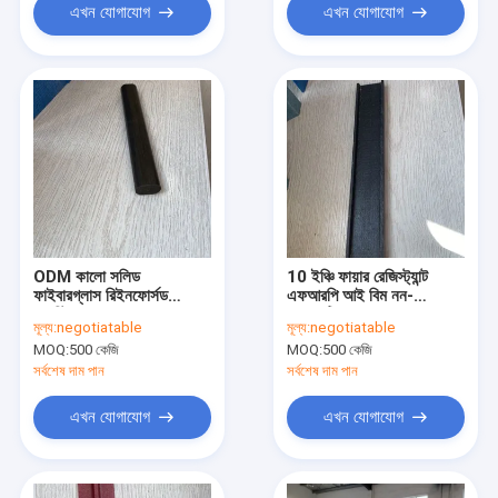
এখন যোগাযোগ
এখন যোগাযোগ
ODM কালো সলিড
10 ইঞ্চি ফায়ার রেজিস্ট্যান্ট
ফাইবারগ্লাস রিইনফোর্সড
এফআরপি আই বিম নন-
প্লাস্টিক রড 3cm 5cm
ম্যাগনেটিক যেমন স্যুয়েজ
মূল্য:
negotiatable
মূল্য:
negotiatable
10cm Dia
ট্রিটমেন্ট টুল
MOQ:
500 কেজি
MOQ:
500 কেজি
সর্বশেষ দাম পান
সর্বশেষ দাম পান
এখন যোগাযোগ
এখন যোগাযোগ