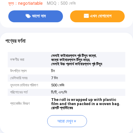
মূল্য：negotiatable
MOQ：500 কেজি
ভালো দাম
এখন যোগাযোগ
পণ্যের বর্ণনা
,
সেলাই ফাইবারগ্লাস পৃষ্ঠ টিস্যু কম্বো
লক্ষণীয় করা
,
কম্বো ফাইবারগ্লাস টিস্যু মাদুর
সেলাই উচ্চ প্রসার্য ফাইবারগ্লাস পৃষ্ঠ টিস্যু
উৎপত্তি স্থল
চীন
ডেলিভারি সময়
7 দিন
ন্যূনতম চাহিদার পরিমাণ
500 কেজি
পরিশোধের শর্ত
টি/টি, এল/সি
The roll is wrapped up with plastic
প্যাকেজিং বিবরণ
film and then packed in a woven bag.
রোলটি প্লাস্টিকের
আরো দেখুন