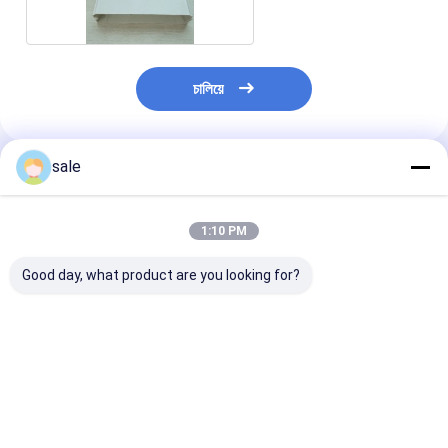
চালিয়ে
sale
প্রস্তাবিত পণ্য
1:10 PM
Good day, what product are you looking for?
ওয়াকওয়ে এফআরপি
উচ্চ প্রসার্য SGS FRP
সবুজ এফআরপি পাল্টুডে
ফাইবারগ্লাস গ্রেটিং প্যানেল
Pultruded প্রোফাইল
সেকশনস আই বিম
4×8 টেকসই হলুদ
নির্মাণের জন্য মাল্টি আকার
ভালো দাম
ভালো দাম
ভালো দাম