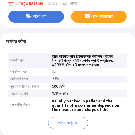
মূল্য：negotiatable
MOQ：500 কেজি
ভালো দাম
এখন যোগাযোগ
পণ্যের বর্ণনা
,
বিল্ডিং ফাইবারগ্লাস রিইনফোর্সড প্লাস্টিক প্যানেল
লক্ষণীয় করা
,
ঠালা ফাইবারগ্লাস রিইনফোর্সড প্লাস্টিক প্যানেল
এন্টি ইউভি ফাঁপা ফাইবারগ্লাস প্যানেল
উৎপত্তি স্থল
চীন
ডেলিভারি সময়
7 দিন
ন্যূনতম চাহিদার পরিমাণ
500 কেজি
পরিশোধের শর্ত
টি/টি, এল/সি
usually packed in pallet and the
প্যাকেজিং বিবরণ
quantity of a container depends on
the measure and shape of the
আরো দেখুন