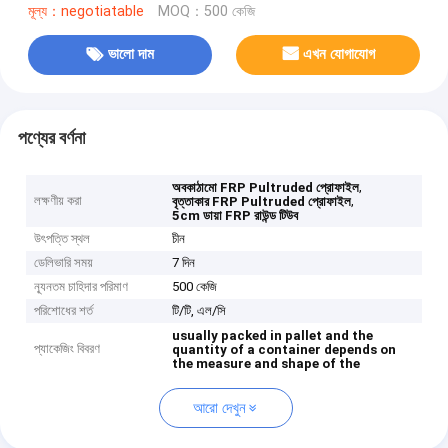
মূল্য：negotiatable
MOQ：500 কেজি
ভালো দাম
এখন যোগাযোগ
পণ্যের বর্ণনা
,
অবকাঠামো FRP Pultruded প্রোফাইল
লক্ষণীয় করা
,
বৃত্তাকার FRP Pultruded প্রোফাইল
5cm ডায়া FRP রাউন্ড টিউব
উৎপত্তি স্থল
চীন
ডেলিভারি সময়
7 দিন
ন্যূনতম চাহিদার পরিমাণ
500 কেজি
পরিশোধের শর্ত
টি/টি, এল/সি
usually packed in pallet and the
প্যাকেজিং বিবরণ
quantity of a container depends on
the measure and shape of the
আরো দেখুন