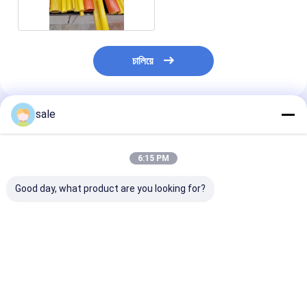
চালিয়ে
sale
প্রস্তাবিত পণ্য
6:15 PM
Good day, what product are you looking for?
ওয়াকওয়ে এফআরপি
উচ্চ প্রসার্য SGS FRP
সবুজ এফআরপি পাল্টুডে
ফাইবারগ্লাস গ্রেটিং প্যানেল
Pultruded প্রোফাইল
সেকশনস আই বিম
4×8 টেকসই হলুদ
নির্মাণের জন্য মাল্টি আকার
ভালো দাম
ভালো দাম
ভালো দাম