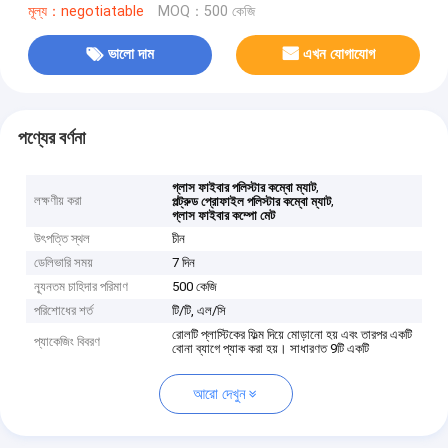
মূল্য：negotiatable
MOQ：500 কেজি
ভালো দাম
এখন যোগাযোগ
পণ্যের বর্ণনা
,
গ্লাস ফাইবার পলিস্টার কম্বো ম্যাট
লক্ষণীয় করা
,
পল্ট্রুড প্রোফাইল পলিস্টার কম্বো ম্যাট
গ্লাস ফাইবার কম্পো মেট
উৎপত্তি স্থল
চীন
ডেলিভারি সময়
7 দিন
ন্যূনতম চাহিদার পরিমাণ
500 কেজি
পরিশোধের শর্ত
টি/টি, এল/সি
রোলটি প্লাস্টিকের ফিল্ম দিয়ে মোড়ানো হয় এবং তারপর একটি
প্যাকেজিং বিবরণ
বোনা ব্যাগে প্যাক করা হয়। সাধারণত 9টি একটি
আরো দেখুন