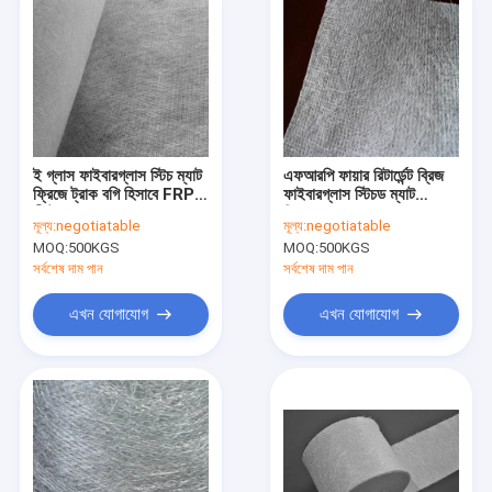
ই গ্লাস ফাইবারগ্লাস স্টিচ ম্যাট
এফআরপি ফায়ার রিটার্ডেন্ট ব্রিজ
ফ্রিজে ট্রাক বগি হিসাবে FRP
ফাইবারগ্লাস স্টিচড ম্যাট
শীটে বোনা
সিএমকে 300 প্রস্থ 1600
মূল্য:
negotiatable
মূল্য:
negotiatable
মিমি
MOQ:
500KGS
MOQ:
500KGS
সর্বশেষ দাম পান
সর্বশেষ দাম পান
এখন যোগাযোগ
এখন যোগাযোগ
বাড়ি
পণ্য
আমাদের সম্পর্কে