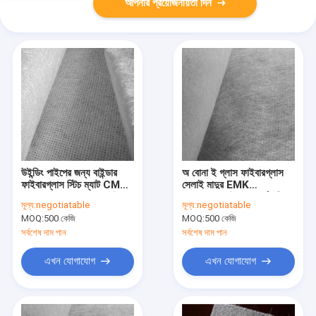
আপনার প্রয়োজনীয়তা দিন
উইন্ডিং পাইপের জন্য বাইন্ডার
অ বোনা ই গ্লাস ফাইবারগ্লাস
ফাইবারগ্লাস স্টিচ ম্যাট CMK
সেলাই মাদুর EMK
300g 380g 450g নেই
300g/M2 উচ্চ প্রসার্য শক্তি
মূল্য:
negotiatable
মূল্য:
negotiatable
MOQ:
500 কেজি
MOQ:
500 কেজি
সর্বশেষ দাম পান
সর্বশেষ দাম পান
এখন যোগাযোগ
এখন যোগাযোগ