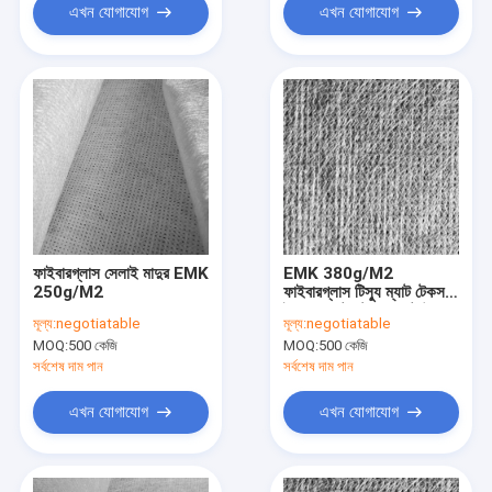
এখন যোগাযোগ
এখন যোগাযোগ
ফাইবারগ্লাস সেলাই মাদুর EMK
EMK 380g/M2
250g/M2
ফাইবারগ্লাস টিস্যু ম্যাট টেকসই
ই গ্লাস কাটা স্ট্র্যান্ড ম্যাট উচ্চ
মূল্য:
negotiatable
মূল্য:
negotiatable
শক্তি
MOQ:
500 কেজি
MOQ:
500 কেজি
সর্বশেষ দাম পান
সর্বশেষ দাম পান
এখন যোগাযোগ
এখন যোগাযোগ