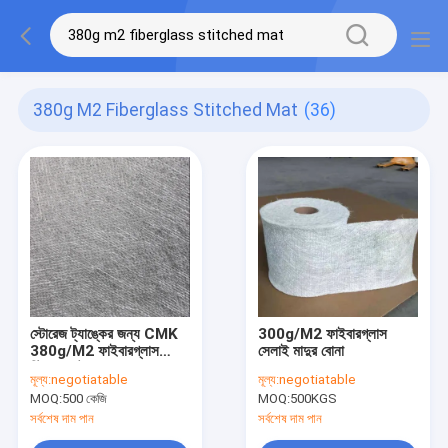
380g M2 Fiberglass Stitched Mat
(36)
স্টোরেজ ট্যাঙ্কের জন্য CMK
300g/M2 ফাইবারগ্লাস
380g/M2 ফাইবারগ্লাস
সেলাই মাদুর বোনা
স্টিচড ম্যাট অসম্পৃক্ত রজন
মূল্য:
negotiatable
মূল্য:
negotiatable
MOQ:
500 কেজি
MOQ:
500KGS
সর্বশেষ দাম পান
সর্বশেষ দাম পান