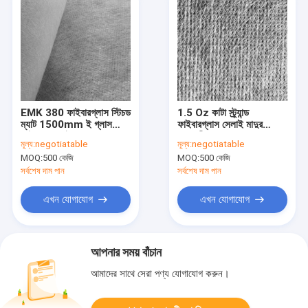
EMK 380 ফাইবারগ্লাস স্টিচড
1.5 Oz কাটা স্ট্র্যান্ড
ম্যাট 1500mm ই গ্লাস
ফাইবারগ্লাস সেলাই মাদুর
ফাইবার নো বাইন্ডার
জলরোধী 600kg/M3 C
মূল্য:
negotiatable
মূল্য:
negotiatable
গ্লাস ফাইবার অনুভূত
MOQ:
500 কেজি
MOQ:
500 কেজি
সর্বশেষ দাম পান
সর্বশেষ দাম পান
এখন যোগাযোগ
এখন যোগাযোগ
আপনার সময় বাঁচান
আমাদের সাথে সেরা পণ্য যোগাযোগ করুন।