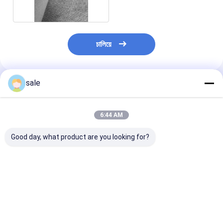
চালিয়ে
sale
প্রস্তাবিত পণ্য
6:44 AM
Good day, what product are you looking for?
এফআরপি গ্লাস ফাইবার গ্লাস
Basalt fiber stitch
300 গ্রাম ফাইবারগ্
স্টিচ বোনা ম্যাট
mat, high
করা ম্যাট পল্ট্রুশন, উই
performance of anti-
স্টোরেজ ট্যাঙ্ক জন্য
breakage and anti-
অস্যাচুরেটেড রজন
corrosion, applied in
ভালো দাম
ভালো দাম
ভালো দাম