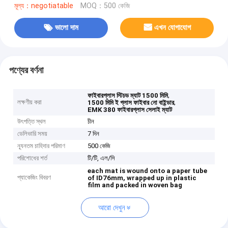
মূল্য：negotiatable
MOQ：500 কেজি
ভালো দাম
এখন যোগাযোগ
পণ্যের বর্ণনা
,
ফাইবারগ্লাস স্টিচড ম্যাট 1500 মিমি
লক্ষণীয় করা
,
1500 মিমি ই গ্লাস ফাইবার নো বাইন্ডার
EMK 380 ফাইবারগ্লাস সেলাই ম্যাট
উৎপত্তি স্থল
চীন
ডেলিভারি সময়
7 দিন
ন্যূনতম চাহিদার পরিমাণ
500 কেজি
পরিশোধের শর্ত
টি/টি, এল/সি
each mat is wound onto a paper tube
প্যাকেজিং বিবরণ
of ID76mm, wrapped up in plastic
film and packed in woven bag
আরো দেখুন