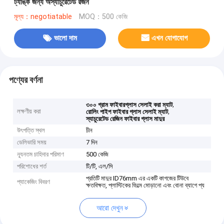
ট্যাঙ্ক জন্য অস্যাচুরেটেড রজন
মূল্য：negotiatable
MOQ：500 কেজি
ভালো দাম
এখন যোগাযোগ
পণ্যের বর্ণনা
,
৩০০ গ্রাম ফাইবারগ্লাস সেলাই করা ম্যাট
লক্ষণীয় করা
,
রোলিং পাইপ ফাইবার গ্লাস সেলাই ম্যাট
স্যাচুরেটেড রেজিন ফাইবার গ্লাস মাদুর
উৎপত্তি স্থল
চীন
ডেলিভারি সময়
7 দিন
ন্যূনতম চাহিদার পরিমাণ
500 কেজি
পরিশোধের শর্ত
টি/টি, এল/সি
প্রতিটি মাদুর ID76mm এর একটি কাগজের টিউবে
প্যাকেজিং বিবরণ
ক্ষতবিক্ষত, প্লাস্টিকের ফিল্মে মোড়ানো এবং বোনা ব্যাগে প্য
আরো দেখুন