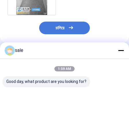
জন্য অস্যাচুরেটেড রজন
চালিয়ে
sale
প্রস্তাবিত পণ্য
1:59 AM
Good day, what product are you looking for?
এফআরপি গ্লাস ফাইবার গ্লাস
Basalt fiber stitch
পাল্ট্রাশন এবং ক্লোজড
স্টিচ বোনা ম্যাট
mat, high
অ্যাপ্লিকেশনের জন্য 
performance of anti-
ড্রেপ ক্ষমতা সহ বাইন্ড
breakage and anti-
কাঠামোর ফাইবারগ্লাস 
corrosion, applied in
ভালো দাম
ভালো দাম
ভালো দাম